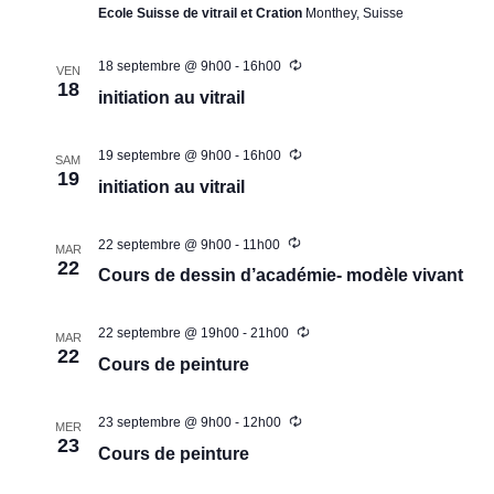
r
Ecole Suisse de vitrail et Cration
Monthey, Suisse
c
e
t
c
t
i
18 septembre @ 9h00
-
16h00
h
VEN
o
i
18
initiation au vitrail
e
n
o
d
e
n
19 septembre @ 9h00
-
16h00
e
SAM
t
n
19
v
initiation au vitrail
n
e
u
a
z
e
22 septembre @ 9h00
-
11h00
MAR
v
u
22
s
Cours de dessin d’académie- modèle vivant
i
n
É
g
v
e
22 septembre @ 19h00
-
21h00
MAR
a
è
22
d
Cours de peinture
n
t
a
e
i
t
23 septembre @ 9h00
-
12h00
MER
m
o
23
e
Cours de peinture
e
n
.
n