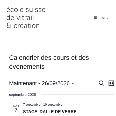
Skip
to
content
menu
Calendrier des cours et des
événements
N
Maintenant
 - 
26/09/2026
R
R
L
e
a
e
i
S
c
s
septembre 2026
v
h
c
é
t
e
i
e
h
7 septembre
-
10 septembre
l
r
LUN
g
7
c
e
STAGE: DALLE DE VERRE
e
a
h