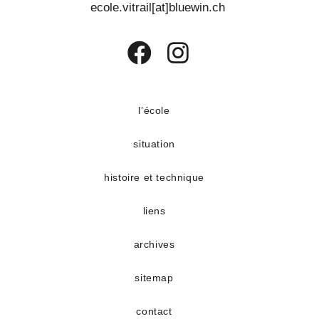
ecole.vitrail[at]bluewin.ch
S’ouvre
S’ouvre
dans
dans
un
un
l’école
nouvel
nouvel
situation
onglet
onglet
histoire et technique
liens
archives
sitemap
contact