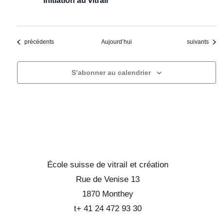
initiation au vitrail
Évènements
Évènement
précédents
Aujourd’hui
suivants
S’abonner au calendrier
École suisse de vitrail et création
Rue de Venise 13
1870 Monthey
t+ 41 24 472 93 30