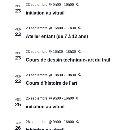
d
23 septembre @ 9h00
-
16h00
t
MER
23
e
initiation au vitrail
v
u
23 septembre @ 16h00
-
17h30
MER
23
e
Atelier enfant (de 7 à 12 ans)
s
É
23 septembre @ 16h30
-
18h30
MER
23
v
Cours de dessin technique- art du trait
è
23 septembre @ 18h30
-
19h30
n
MER
23
Cours d’histoire de l’art
e
m
25 septembre @ 9h00
-
16h00
e
VEN
25
initiation au vitrail
n
t
26 septembre @ 9h00
-
16h00
SAM
s
26