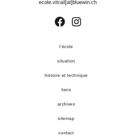
ecole.vitrail[at]bluewin.ch
S’ouvre
S’ouvre
dans
dans
un
un
l’école
nouvel
nouvel
situation
onglet
onglet
histoire et technique
liens
archives
sitemap
contact