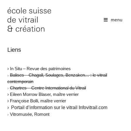
menu
Liens
› In Situ – Revue des patrimoines
Balises – Chagall, Soulages, Benzaken… : le vitrail
›
contemporain
Chartres – Centre International du Vitrail
›
› Eileen Morrow Blaser, maître verrier
› Françoise Bolli, maître verrier
› Portail
d’information sur le vitrail Infovitrail.com
Vitromusée, Romont
›