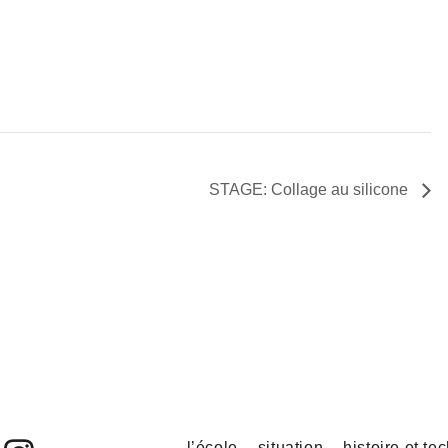
STAGE: Collage au silicone
l’école
situation
histoire et te