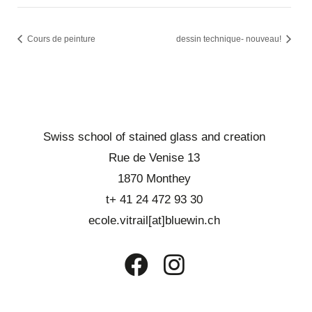
Cours de peinture
dessin technique- nouveau!
Swiss school of stained glass and creation
Rue de Venise 13
1870 Monthey
t+ 41 24 472 93 30
ecole.vitrail[at]bluewin.ch
Opens
Opens
in
in