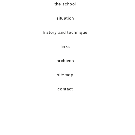
a
a
the school
new
new
situation
tab
tab
history and technique
links
archives
sitemap
contact