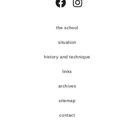
Opens
Opens
in
in
a
a
the school
new
new
situation
tab
tab
history and technique
links
archives
sitemap
contact