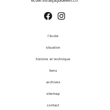
ecole.vitrail[at]bluewin.ch
S’ouvre
S’ouvre
dans
dans
un
un
l’école
nouvel
nouvel
situation
onglet
onglet
histoire et technique
liens
archives
sitemap
contact