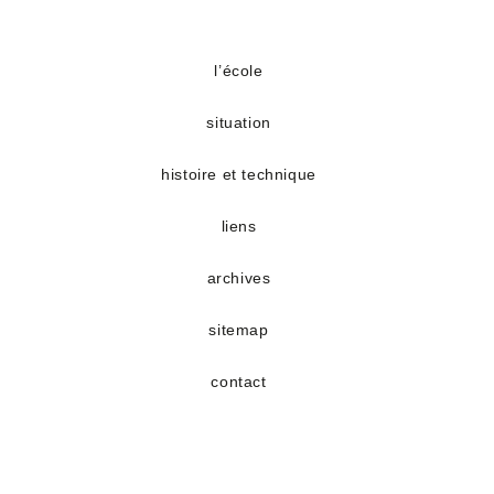
S’ouvre
S’ouvre
dans
dans
un
un
l’école
nouvel
nouvel
situation
onglet
onglet
histoire et technique
liens
archives
sitemap
contact