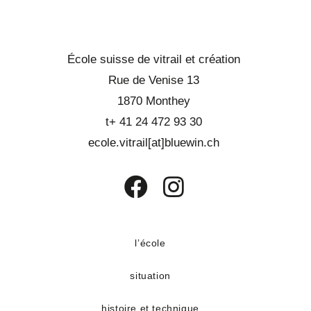
École suisse de vitrail et création
Rue de Venise 13
1870 Monthey
t+ 41 24 472 93 30
ecole.vitrail[at]bluewin.ch
S’ouvre
S’ouvre
dans
dans
un
un
l’école
nouvel
nouvel
situation
onglet
onglet
histoire et technique