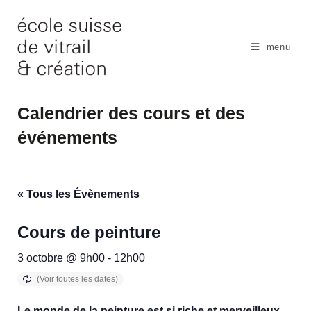
Skip
to
content
menu
Calendrier des cours et des
événements
« Tous les Évènements
Cours de peinture
3 octobre @ 9h00
-
12h00
Le monde de la peinture est si riche et merveilleux