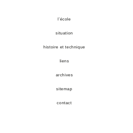
S’ouvre
S’ouvre
dans
dans
un
un
l’école
nouvel
nouvel
situation
onglet
onglet
histoire et technique
liens
archives
sitemap
contact