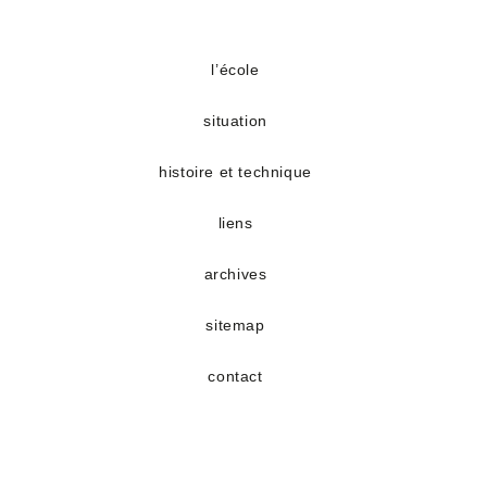
S’ouvre
S’ouvre
dans
dans
un
un
l’école
nouvel
nouvel
situation
onglet
onglet
histoire et technique
liens
archives
sitemap
contact