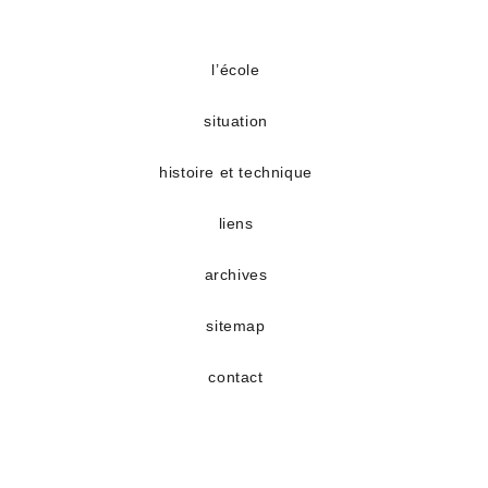
S’ouvre
S’ouvre
dans
dans
un
un
l’école
nouvel
nouvel
situation
onglet
onglet
histoire et technique
liens
archives
sitemap
contact