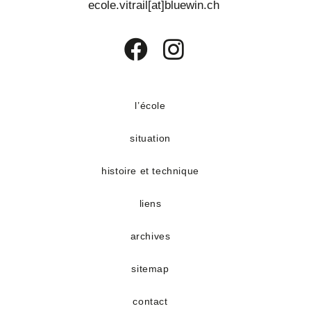
ecole.vitrail[at]bluewin.ch
S’ouvre
S’ouvre
dans
dans
un
un
l’école
nouvel
nouvel
situation
onglet
onglet
histoire et technique
liens
archives
sitemap
contact