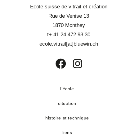
École suisse de vitrail et création
Rue de Venise 13
1870 Monthey
t+ 41 24 472 93 30
ecole.vitrail[at]bluewin.ch
S’ouvre
S’ouvre
dans
dans
un
un
l’école
nouvel
nouvel
situation
onglet
onglet
histoire et technique
liens