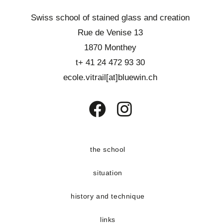
Swiss school of stained glass and creation
Rue de Venise 13
1870 Monthey
t+ 41 24 472 93 30
ecole.vitrail[at]bluewin.ch
Opens
Opens
in
in
a
a
the school
new
new
situation
tab
tab
history and technique
links