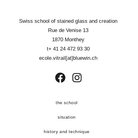
Swiss school of stained glass and creation
Rue de Venise 13
1870 Monthey
t+ 41 24 472 93 30
ecole.vitrail[at]bluewin.ch
Opens
Opens
in
in
a
a
the school
new
new
situation
tab
tab
history and technique