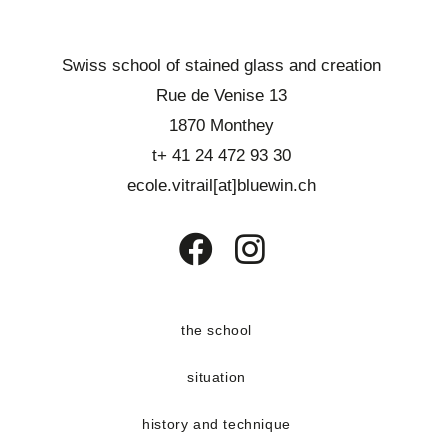
Swiss school of stained glass and creation
Rue de Venise 13
1870 Monthey
t+ 41 24 472 93 30
ecole.vitrail[at]bluewin.ch
Opens
Opens
in
in
a
a
the school
new
new
situation
tab
tab
history and technique