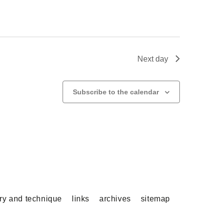
Next day
Subscribe to the calendar
ory and technique
links
archives
sitemap