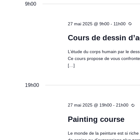
e
a
9h00
e
l
n
y
e
d
27 mai 2025 @ 9h00
-
11h00
w
c
b
o
Cours de dessin d’a
t
r
r
a
o
L’étude du corps humain par le dessin
d
d
w
Ce cours propose de vous confronter
.
a
s
[…]
S
t
e
e
e
v
19h00
a
.
i
r
e
c
27 mai 2025 @ 19h00
-
21h00
w
h
Painting course
s
E
E
v
Le monde de la peinture est si riche e
v
e
de copies ou d’expressions plus pers