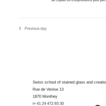
e
n
n
t
t
s
s
b
Previous day
y
k
e
y
w
o
r
d
Swiss school of stained glass and creati
.
Rue de Venise 13
1870 Monthey
t+ 41 24 472 93 30