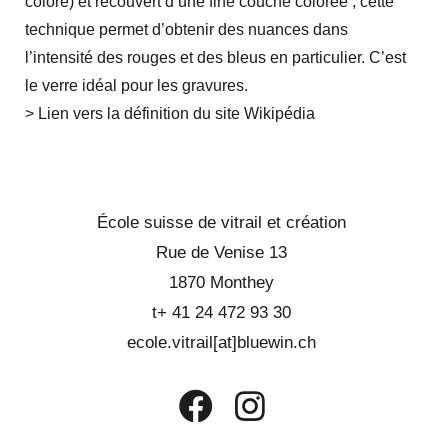
coloré) et recouvert d’une fine couche colorée ; cette
technique permet d’obtenir des nuances dans
l’intensité des rouges et des bleus en particulier. C’est
le verre idéal pour les gravures.
> Lien vers la définition du site Wikipédia
École suisse de vitrail et création
Rue de Venise 13
1870 Monthey
t+ 41 24 472 93 30
ecole.vitrail[at]bluewin.ch
S’ouvre
S’ouvre