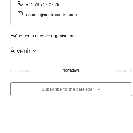
+41 78 717 27 75
espace@contrecontre.com
Évènements dans ce organisateur
À venir
S
e
Nowadays
Évènements
Évènements
précédents
suivants
l
e
Subscribe to the calendar
c
t
a
d
a