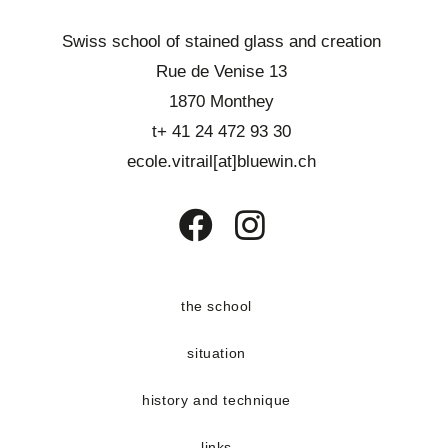
t
e
Swiss school of stained glass and creation
.
Rue de Venise 13
1870 Monthey
t+ 41 24 472 93 30
ecole.vitrail[at]bluewin.ch
Opens
Opens
in
in
a
a
the school
new
new
situation
tab
tab
history and technique
links