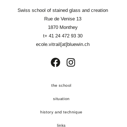
e
n
Swiss school of stained glass and creation
t
Rue de Venise 13
s
1870 Monthey
t+ 41 24 472 93 30
ecole.vitrail[at]bluewin.ch
Opens
Opens
in
in
a
a
the school
new
new
situation
tab
tab
history and technique
links