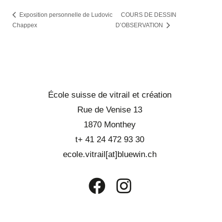
Exposition personnelle de Ludovic
COURS DE DESSIN
Chappex
D’OBSERVATION
École suisse de vitrail et création
Rue de Venise 13
1870 Monthey
t+ 41 24 472 93 30
ecole.vitrail[at]bluewin.ch
S’ouvre
S’ouvre
dans
dans