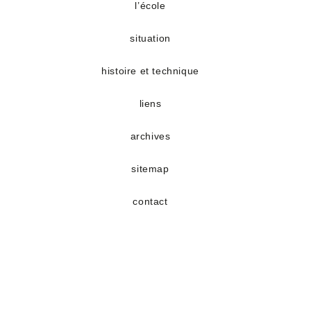
un
un
l’école
nouvel
nouvel
situation
onglet
onglet
histoire et technique
liens
archives
sitemap
contact