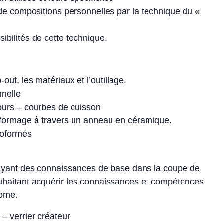
 de compositions personnelles par la technique du «
ibilités de cette technique.
out, les matériaux et l’outillage.
nnelle
fours – courbes de cuisson
oformage à travers un anneau en céramique.
moformés
ayant des connaissances de base dans la coupe de
ouhaitant acquérir les connaissances et compétences
nome.
– verrier créateur