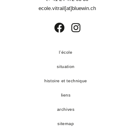
ecole.vitrail[at]bluewin.ch
S’ouvre
S’ouvre
dans
dans
un
un
l’école
nouvel
nouvel
situation
onglet
onglet
histoire et technique
liens
archives
sitemap