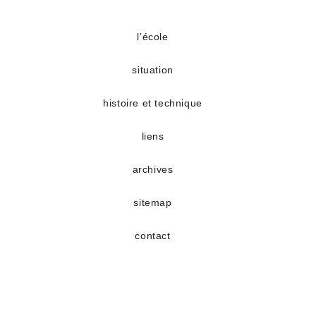
S’ouvre
S’ouvre
dans
dans
un
un
l’école
nouvel
nouvel
situation
onglet
onglet
histoire et technique
liens
archives
sitemap
contact