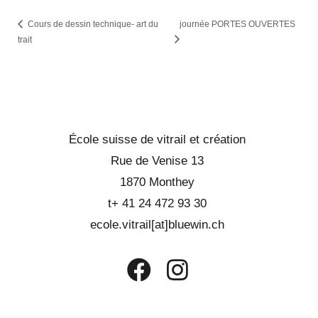
Cours de dessin technique- art du
journée PORTES OUVERTES
trait
École suisse de vitrail et création
Rue de Venise 13
1870 Monthey
t+ 41 24 472 93 30
ecole.vitrail[at]bluewin.ch
S’ouvre
S’ouvre
dans
dans