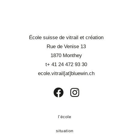
École suisse de vitrail et création
Rue de Venise 13
1870 Monthey
t+ 41 24 472 93 30
ecole.vitrail[at]bluewin.ch
S’ouvre
S’ouvre
dans
dans
un
un
l’école
nouvel
nouvel
situation
onglet
onglet