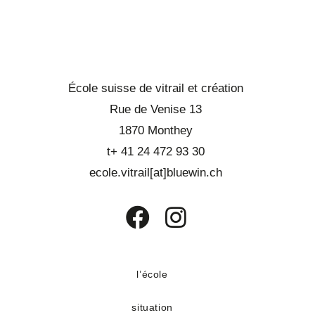
École suisse de vitrail et création
Rue de Venise 13
1870 Monthey
t+ 41 24 472 93 30
ecole.vitrail[at]bluewin.ch
S’ouvre
S’ouvre
dans
dans
un
un
l’école
nouvel
nouvel
situation
onglet
onglet