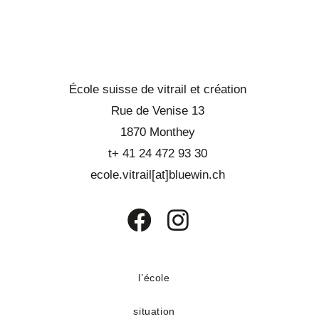
École suisse de vitrail et création
Rue de Venise 13
1870 Monthey
t+ 41 24 472 93 30
ecole.vitrail[at]bluewin.ch
S’ouvre
S’ouvre
dans
dans
un
un
l’école
nouvel
nouvel
situation
onglet
onglet