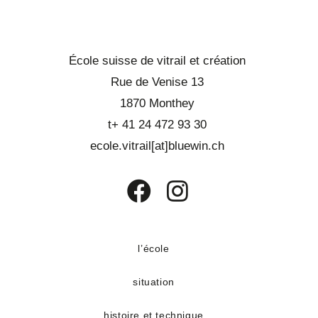
École suisse de vitrail et création
Rue de Venise 13
1870 Monthey
t+ 41 24 472 93 30
ecole.vitrail[at]bluewin.ch
S’ouvre
S’ouvre
dans
dans
un
un
l’école
nouvel
nouvel
situation
onglet
onglet
histoire et technique