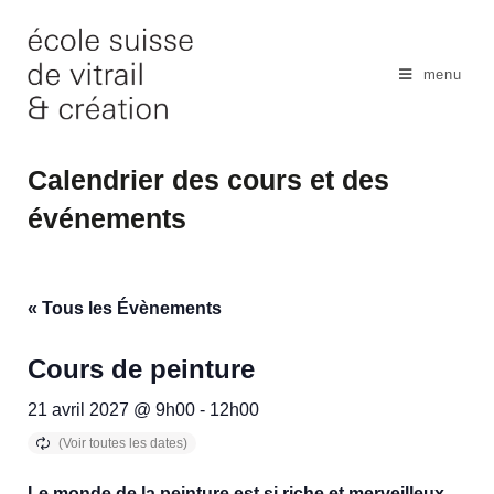
Skip
to
content
menu
Calendrier des cours et des
événements
« Tous les Évènements
Cours de peinture
21 avril 2027 @ 9h00
-
12h00
Le monde de la peinture est si riche et merveilleux