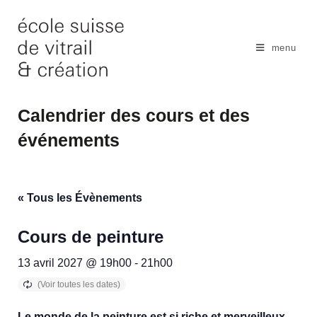
Skip
to
content
menu
Calendrier des cours et des
événements
« Tous les Évènements
Cours de peinture
13 avril 2027 @ 19h00
-
21h00
Le monde de la peinture est si riche et merveilleux