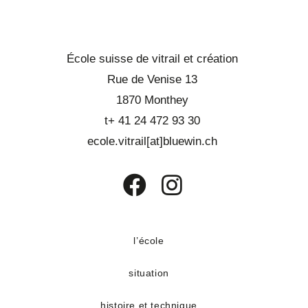
École suisse de vitrail et création
Rue de Venise 13
1870 Monthey
t+ 41 24 472 93 30
ecole.vitrail[at]bluewin.ch
S’ouvre
S’ouvre
dans
dans
un
un
l’école
nouvel
nouvel
situation
onglet
onglet
histoire et technique