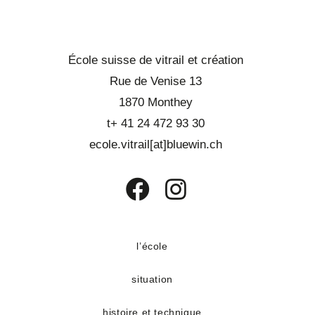
École suisse de vitrail et création
Rue de Venise 13
1870 Monthey
t+ 41 24 472 93 30
ecole.vitrail[at]bluewin.ch
S’ouvre
S’ouvre
dans
dans
un
un
l’école
nouvel
nouvel
situation
onglet
onglet
histoire et technique