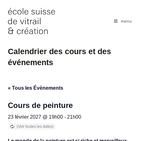
Skip
to
content
menu
Calendrier des cours et des
événements
« Tous les Évènements
Cours de peinture
23 février 2027 @ 19h00
-
21h00
Le monde de la peinture est si riche et merveilleux