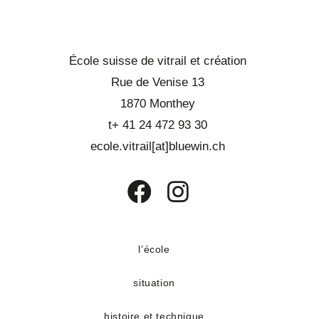
École suisse de vitrail et création
Rue de Venise 13
1870 Monthey
t+ 41 24 472 93 30
ecole.vitrail[at]bluewin.ch
S’ouvre
S’ouvre
dans
dans
un
un
l’école
nouvel
nouvel
situation
onglet
onglet
histoire et technique