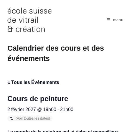
Skip
to
content
menu
Calendrier des cours et des
événements
« Tous les Évènements
Cours de peinture
2 février 2027 @ 19h00
-
21h00
Le monde de la peinture est si riche et merveilleux