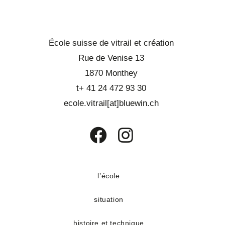
École suisse de vitrail et création
Rue de Venise 13
1870 Monthey
t+ 41 24 472 93 30
ecole.vitrail[at]bluewin.ch
S’ouvre
S’ouvre
dans
dans
un
un
l’école
nouvel
nouvel
situation
onglet
onglet
histoire et technique