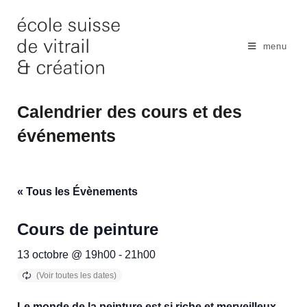
Skip
to
content
menu
Calendrier des cours et des
événements
« Tous les Évènements
Cours de peinture
13 octobre @ 19h00
-
21h00
Le monde de la peinture est si riche et merveilleux