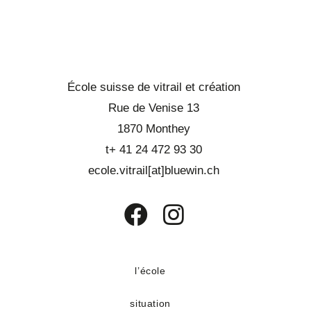
École suisse de vitrail et création
Rue de Venise 13
1870 Monthey
t+ 41 24 472 93 30
ecole.vitrail[at]bluewin.ch
S’ouvre
S’ouvre
dans
dans
un
un
l’école
nouvel
nouvel
situation
onglet
onglet