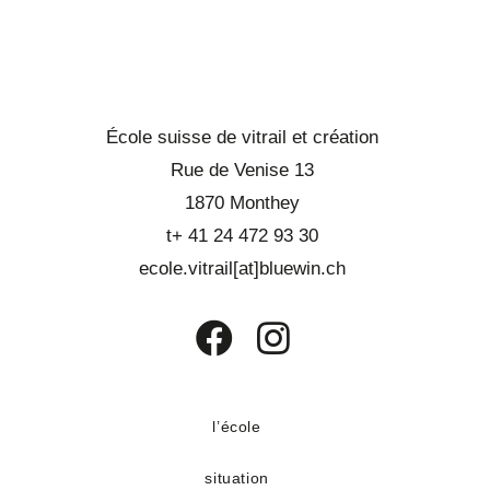
École suisse de vitrail et création
Rue de Venise 13
1870 Monthey
t+ 41 24 472 93 30
ecole.vitrail[at]bluewin.ch
S’ouvre
S’ouvre
dans
dans
un
un
l’école
nouvel
nouvel
situation
onglet
onglet