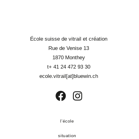
École suisse de vitrail et création
Rue de Venise 13
1870 Monthey
t+ 41 24 472 93 30
ecole.vitrail[at]bluewin.ch
S’ouvre
S’ouvre
dans
dans
un
un
l’école
nouvel
nouvel
situation
onglet
onglet