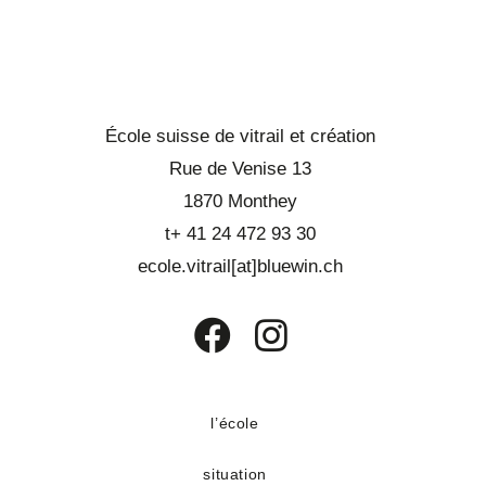
École suisse de vitrail et création
Rue de Venise 13
1870 Monthey
t+ 41 24 472 93 30
ecole.vitrail[at]bluewin.ch
S’ouvre
S’ouvre
dans
dans
un
un
l’école
nouvel
nouvel
situation
onglet
onglet