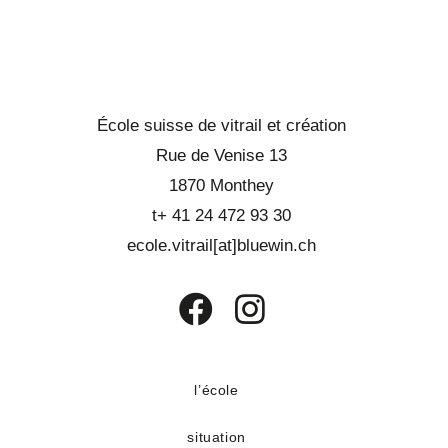
École suisse de vitrail et création
Rue de Venise 13
1870 Monthey
t+ 41 24 472 93 30
ecole.vitrail[at]bluewin.ch
S’ouvre
S’ouvre
dans
dans
un
un
l’école
nouvel
nouvel
situation
onglet
onglet