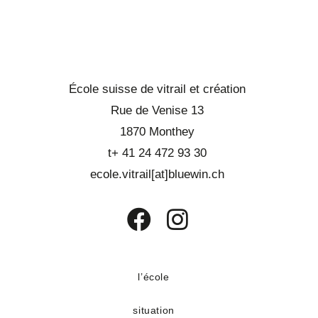
École suisse de vitrail et création
Rue de Venise 13
1870 Monthey
t+ 41 24 472 93 30
ecole.vitrail[at]bluewin.ch
S’ouvre
S’ouvre
dans
dans
un
un
l’école
nouvel
nouvel
situation
onglet
onglet