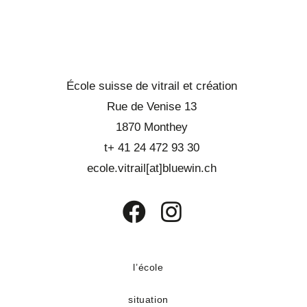
École suisse de vitrail et création
Rue de Venise 13
1870 Monthey
t+ 41 24 472 93 30
ecole.vitrail[at]bluewin.ch
S’ouvre
S’ouvre
dans
dans
un
un
l’école
nouvel
nouvel
situation
onglet
onglet