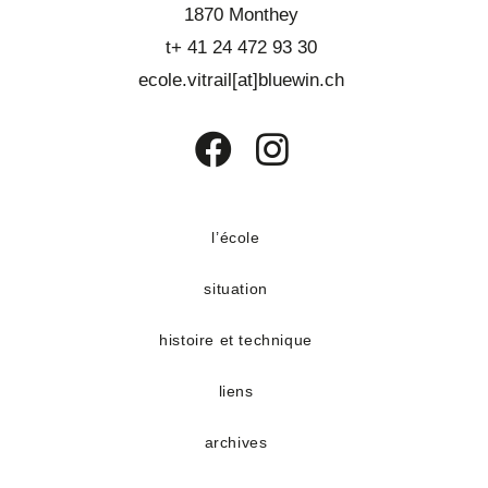
1870 Monthey
t+ 41 24 472 93 30
ecole.vitrail[at]bluewin.ch
S’ouvre
S’ouvre
dans
dans
un
un
l’école
nouvel
nouvel
situation
onglet
onglet
histoire et technique
liens
archives