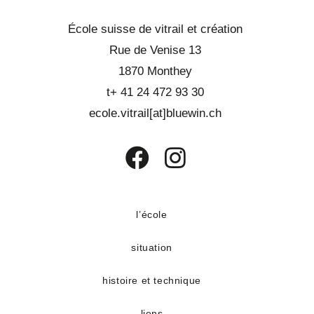
École suisse de vitrail et création
Rue de Venise 13
1870 Monthey
t+ 41 24 472 93 30
ecole.vitrail[at]bluewin.ch
S’ouvre
S’ouvre
dans
dans
un
un
l’école
nouvel
nouvel
situation
onglet
onglet
histoire et technique
liens