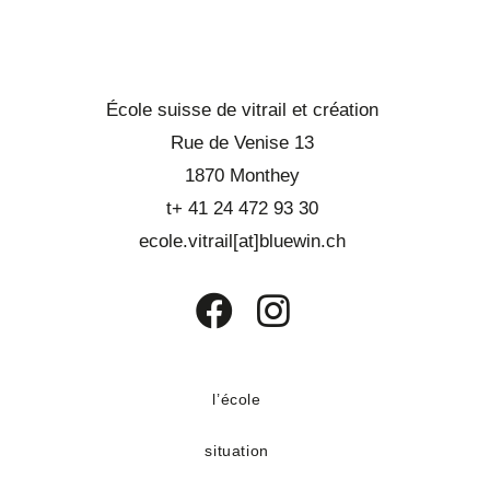
École suisse de vitrail et création
Rue de Venise 13
1870 Monthey
t+ 41 24 472 93 30
ecole.vitrail[at]bluewin.ch
S’ouvre
S’ouvre
dans
dans
un
un
l’école
nouvel
nouvel
situation
onglet
onglet