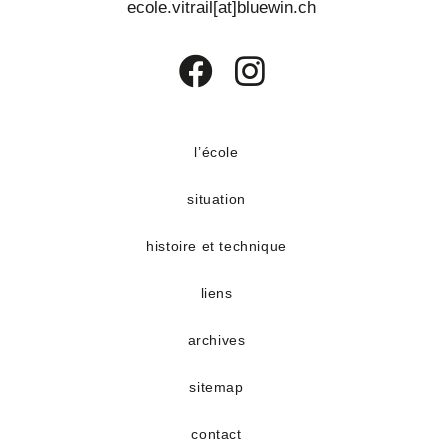
ecole.vitrail[at]bluewin.ch
S’ouvre
S’ouvre
dans
dans
un
un
l’école
nouvel
nouvel
situation
onglet
onglet
histoire et technique
liens
archives
sitemap
contact