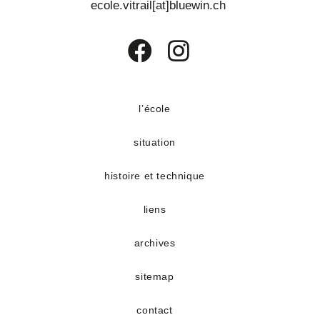
ecole.vitrail[at]bluewin.ch
S’ouvre
S’ouvre
dans
dans
un
un
l’école
nouvel
nouvel
situation
onglet
onglet
histoire et technique
liens
archives
sitemap
contact