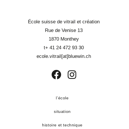
École suisse de vitrail et création
Rue de Venise 13
1870 Monthey
t+ 41 24 472 93 30
ecole.vitrail[at]bluewin.ch
S’ouvre
S’ouvre
dans
dans
un
un
l’école
nouvel
nouvel
situation
onglet
onglet
histoire et technique