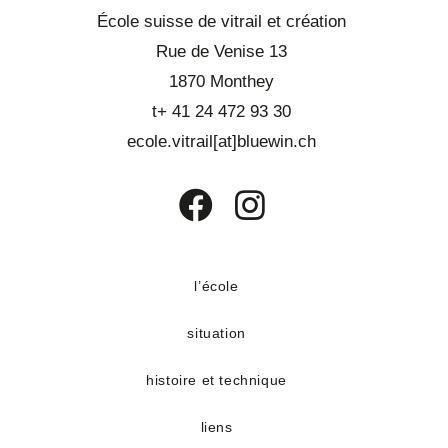
École suisse de vitrail et création
Rue de Venise 13
1870 Monthey
t+ 41 24 472 93 30
ecole.vitrail[at]bluewin.ch
S’ouvre
S’ouvre
dans
dans
un
un
l’école
nouvel
nouvel
situation
onglet
onglet
histoire et technique
liens