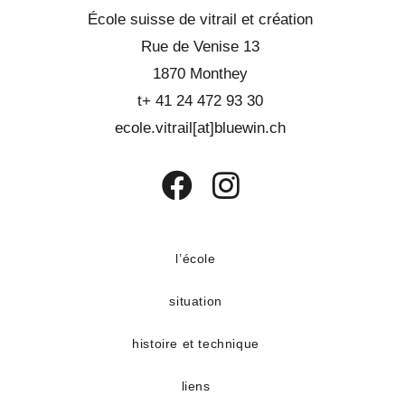
École suisse de vitrail et création
Rue de Venise 13
1870 Monthey
t+ 41 24 472 93 30
ecole.vitrail[at]bluewin.ch
S’ouvre
S’ouvre
dans
dans
un
un
l’école
nouvel
nouvel
situation
onglet
onglet
histoire et technique
liens