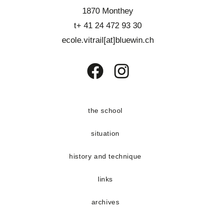
1870 Monthey
t+ 41 24 472 93 30
ecole.vitrail[at]bluewin.ch
Opens
Opens
in
in
a
a
the school
new
new
situation
tab
tab
history and technique
links
archives